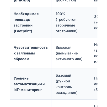
(БПК/ВВ)
доочистки)
качест
Необходимая
100%
30% – 
площадь
(требуются
(макси
застройки
вторичные
компак
(Footprint)
отстойники)
Низкая
Чувствительность
Высокая
(высок
к залповым
(вымывание
концен
сбросам
активного ила)
ила в 
Базовый
Уровень
Полны
(ручной
автоматизации и
автома
контроль
IoT-мониторинг
(SCADA
осаждения)
Базис 