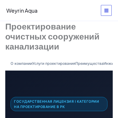
Skip
to
Weyrin Aqua
content
Проектирование
очистных сооружений
канализации
О компании
Услуги проектирования
Преимущества
Инжини
ГОСУДАРСТВЕННАЯ ЛИЦЕНЗИЯ I КАТЕГОРИИ
НА ПРОЕКТИРОВАНИЕ В РК