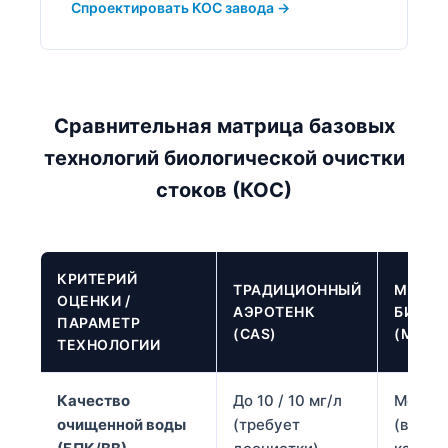
Спроектировать КОС завода →
Сравнительная матрица базовых
технологий биологической очистки
стоков (КОС)
КРИТЕРИЙ
ТРАДИЦИОННЫЙ
МЕМБ
ОЦЕНКИ /
АЭРОТЕНК
БИОРЕ
ПАРАМЕТР
(CAS)
(MBR)
ТЕХНОЛОГИИ
Качество
До 10 / 10 мг/л
Менее 2
очищенной воды
(требует
(высо